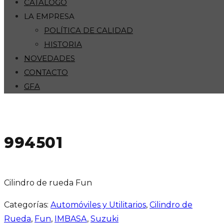
CATÁLOGO
LA EMPRESA
POLÍTICA DE CALIDAD
HISTORIA
NOVEDADES
CONTACTO
GFA
994501
Cilindro de rueda Fun
Categorías:
Automóviles y Utilitarios
,
Cilindro de
Rueda
,
Fun
,
IMBASA
,
Suzuki