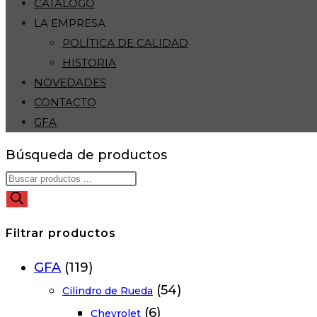
CATÁLOGO
LA EMPRESA
POLÍTICA DE CALIDAD
HISTORIA
NOVEDADES
CONTACTO
GFA
Búsqueda de productos
Filtrar productos
GFA
(119)
(54)
Cilindro de Rueda
(6)
Chevrolet