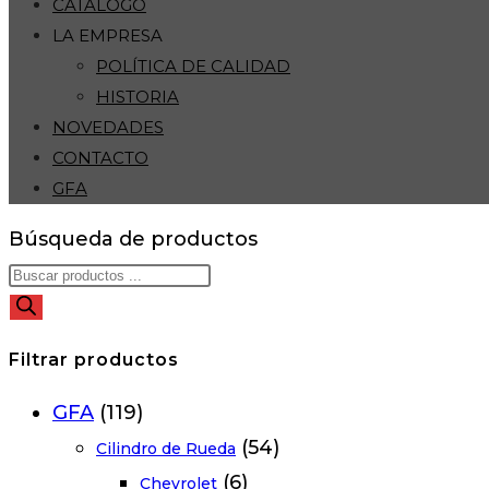
CATÁLOGO
LA EMPRESA
POLÍTICA DE CALIDAD
HISTORIA
NOVEDADES
CONTACTO
GFA
Búsqueda de productos
Filtrar productos
GFA
(119)
(54)
Cilindro de Rueda
(6)
Chevrolet