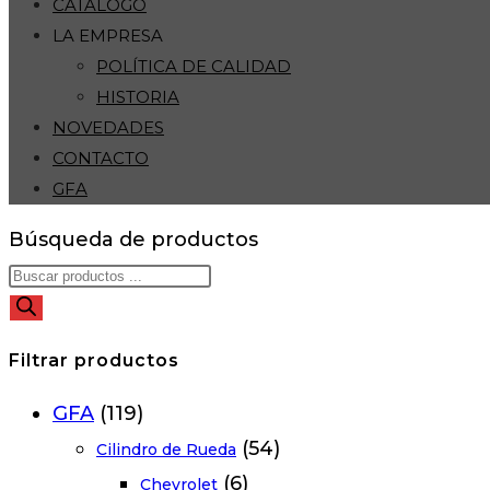
CATÁLOGO
LA EMPRESA
POLÍTICA DE CALIDAD
HISTORIA
NOVEDADES
CONTACTO
GFA
Búsqueda de productos
Filtrar productos
GFA
(119)
(54)
Cilindro de Rueda
(6)
Chevrolet