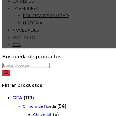
CATÁLOGO
LA EMPRESA
POLÍTICA DE CALIDAD
HISTORIA
NOVEDADES
CONTACTO
GFA
Búsqueda de productos
Filtrar productos
GFA
(119)
(54)
Cilindro de Rueda
(6)
Chevrolet