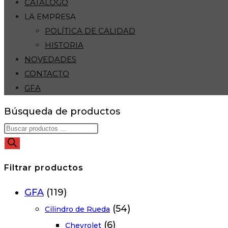
CATÁLOGO
LA EMPRESA
POLÍTICA DE CALIDAD
HISTORIA
NOVEDADES
CONTACTO
GFA
Búsqueda de productos
Filtrar productos
GFA
(119)
(54)
Cilindro de Rueda
(6)
Chevrolet