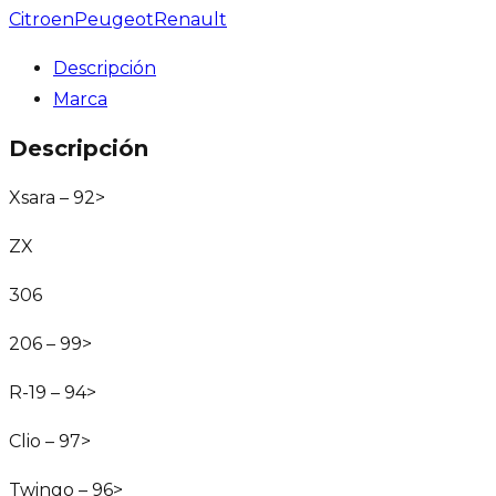
Citroen
Peugeot
Renault
Descripción
Marca
Descripción
Xsara – 92>
ZX
306
206 – 99>
R-19 – 94>
Clio – 97>
Twingo – 96>