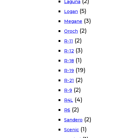
(2)
Laguna
(5)
Logan
(3)
Megane
(2)
Oroch
(2)
R-11
(3)
R-12
(1)
R-18
(19)
R-19
(2)
R-21
(2)
R-9
(4)
R4L
(2)
R6
(2)
Sandero
(1)
Scenic