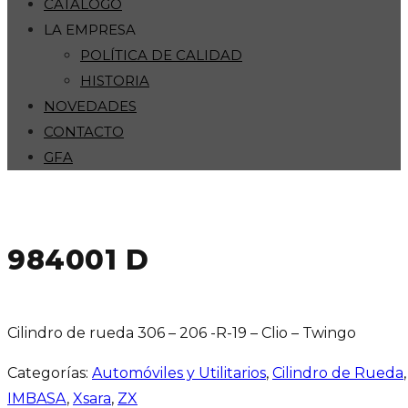
CATÁLOGO
LA EMPRESA
POLÍTICA DE CALIDAD
HISTORIA
NOVEDADES
CONTACTO
GFA
984001 D
Cilindro de rueda 306 – 206 -R-19 – Clio – Twingo
Categorías:
Automóviles y Utilitarios
,
Cilindro de Rueda
IMBASA
,
Xsara
,
ZX