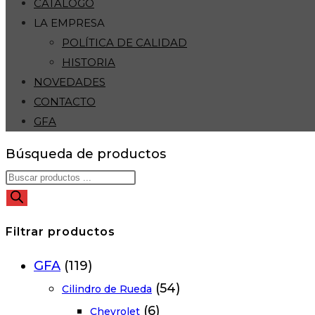
CATÁLOGO
LA EMPRESA
POLÍTICA DE CALIDAD
HISTORIA
NOVEDADES
CONTACTO
GFA
Búsqueda de productos
Filtrar productos
GFA
(119)
(54)
Cilindro de Rueda
(6)
Chevrolet