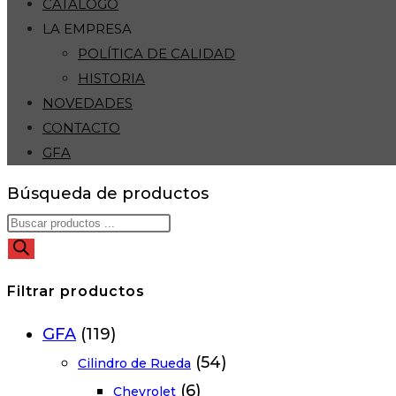
CATÁLOGO
LA EMPRESA
POLÍTICA DE CALIDAD
HISTORIA
NOVEDADES
CONTACTO
GFA
Búsqueda de productos
Filtrar productos
GFA
(119)
(54)
Cilindro de Rueda
(6)
Chevrolet