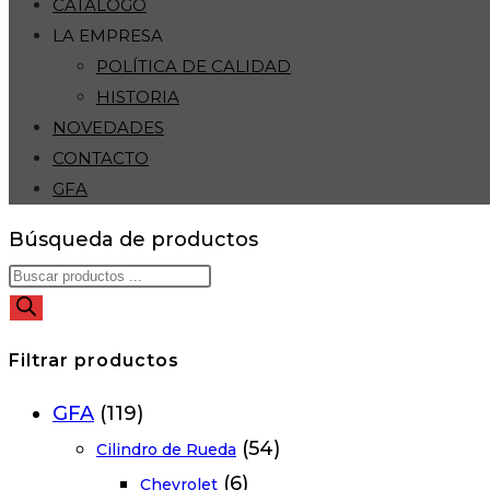
CATÁLOGO
LA EMPRESA
POLÍTICA DE CALIDAD
HISTORIA
NOVEDADES
CONTACTO
GFA
Búsqueda de productos
Filtrar productos
GFA
(119)
(54)
Cilindro de Rueda
(6)
Chevrolet