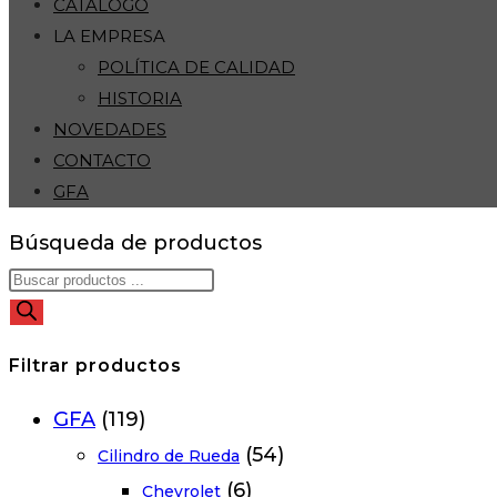
CATÁLOGO
LA EMPRESA
POLÍTICA DE CALIDAD
HISTORIA
NOVEDADES
CONTACTO
GFA
Búsqueda de productos
Filtrar productos
GFA
(119)
(54)
Cilindro de Rueda
(6)
Chevrolet