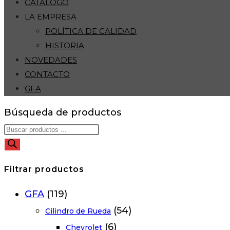
CATÁLOGO
LA EMPRESA
POLÍTICA DE CALIDAD
HISTORIA
NOVEDADES
CONTACTO
GFA
Búsqueda de productos
Filtrar productos
GFA
(119)
(54)
Cilindro de Rueda
(6)
Chevrolet