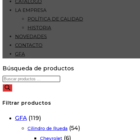
CATÁLOGO
LA EMPRESA
POLÍTICA DE CALIDAD
HISTORIA
NOVEDADES
CONTACTO
GFA
Búsqueda de productos
Filtrar productos
GFA
(119)
(54)
Cilindro de Rueda
(6)
Chevrolet