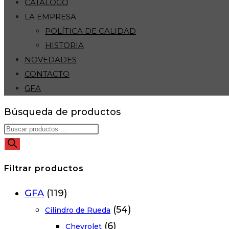
CATÁLOGO
LA EMPRESA
POLÍTICA DE CALIDAD
HISTORIA
NOVEDADES
CONTACTO
GFA
Búsqueda de productos
Filtrar productos
GFA
(119)
(54)
Cilindro de Rueda
(6)
Chevrolet