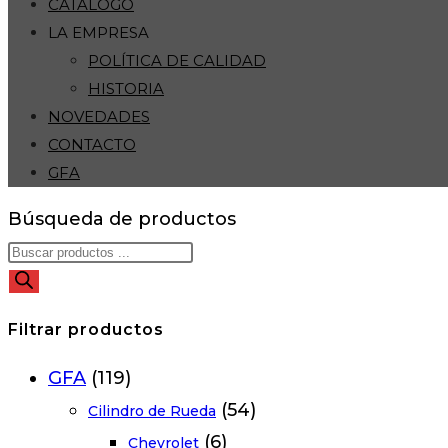
CATÁLOGO
LA EMPRESA
POLÍTICA DE CALIDAD
HISTORIA
NOVEDADES
CONTACTO
GFA
Búsqueda de productos
Filtrar productos
GFA
(119)
(54)
Cilindro de Rueda
(6)
Chevrolet