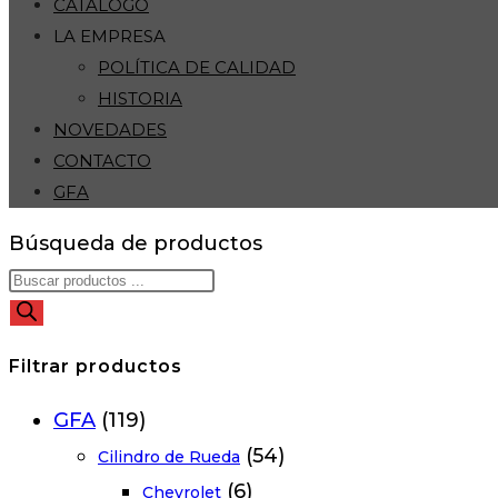
CATÁLOGO
LA EMPRESA
POLÍTICA DE CALIDAD
HISTORIA
NOVEDADES
CONTACTO
GFA
Búsqueda de productos
Filtrar productos
GFA
(119)
(54)
Cilindro de Rueda
(6)
Chevrolet