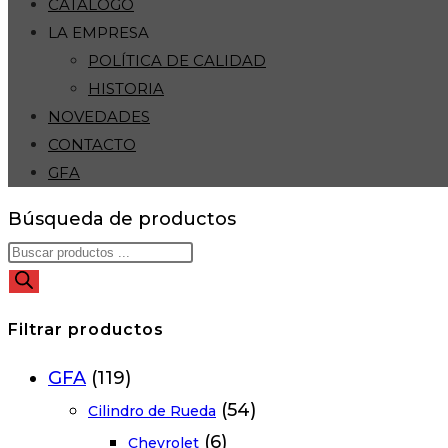
CATÁLOGO
LA EMPRESA
POLÍTICA DE CALIDAD
HISTORIA
NOVEDADES
CONTACTO
GFA
Búsqueda de productos
Filtrar productos
GFA
(119)
(54)
Cilindro de Rueda
(6)
Chevrolet