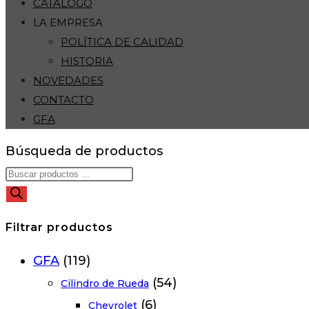
CATÁLOGO
LA EMPRESA
POLÍTICA DE CALIDAD
HISTORIA
NOVEDADES
CONTACTO
GFA
Búsqueda de productos
Filtrar productos
GFA
(119)
(54)
Cilindro de Rueda
(6)
Chevrolet