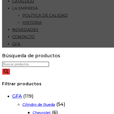
CATÁLOGO
LA EMPRESA
POLÍTICA DE CALIDAD
HISTORIA
NOVEDADES
CONTACTO
GFA
Búsqueda de productos
Filtrar productos
GFA
(119)
(54)
Cilindro de Rueda
(6)
Chevrolet