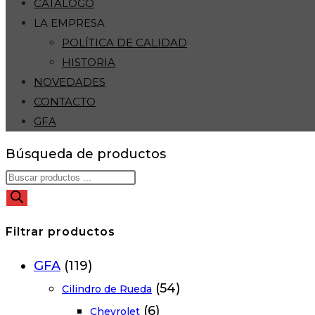
CATÁLOGO
LA EMPRESA
POLÍTICA DE CALIDAD
HISTORIA
NOVEDADES
CONTACTO
GFA
Búsqueda de productos
Filtrar productos
GFA
(119)
(54)
Cilindro de Rueda
(6)
Chevrolet