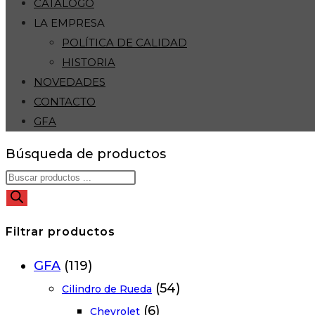
CATÁLOGO
LA EMPRESA
POLÍTICA DE CALIDAD
HISTORIA
NOVEDADES
CONTACTO
GFA
Búsqueda de productos
Filtrar productos
GFA
(119)
(54)
Cilindro de Rueda
(6)
Chevrolet