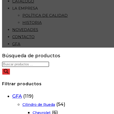
CATÁLOGO
LA EMPRESA
POLÍTICA DE CALIDAD
HISTORIA
NOVEDADES
CONTACTO
GFA
Búsqueda de productos
Filtrar productos
GFA
(119)
(54)
Cilindro de Rueda
(6)
Chevrolet