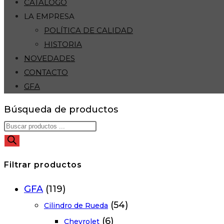
CATÁLOGO
LA EMPRESA
POLÍTICA DE CALIDAD
HISTORIA
NOVEDADES
CONTACTO
GFA
Búsqueda de productos
Filtrar productos
GFA
(119)
(54)
Cilindro de Rueda
(6)
Chevrolet