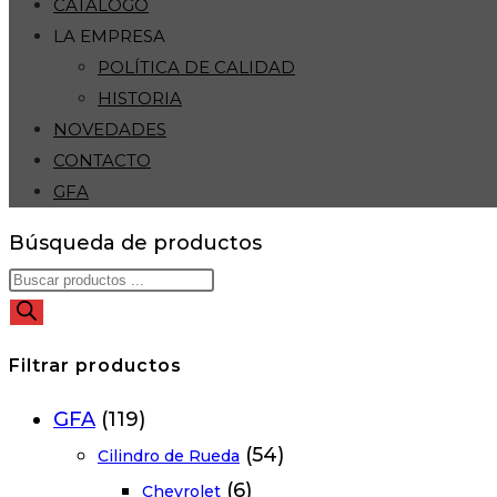
CATÁLOGO
LA EMPRESA
POLÍTICA DE CALIDAD
HISTORIA
NOVEDADES
CONTACTO
GFA
Búsqueda de productos
Filtrar productos
GFA
(119)
(54)
Cilindro de Rueda
(6)
Chevrolet