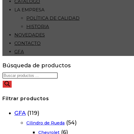
CATÁLOGO
LA EMPRESA
POLÍTICA DE CALIDAD
HISTORIA
NOVEDADES
CONTACTO
GFA
Búsqueda de productos
Filtrar productos
GFA
(119)
(54)
Cilindro de Rueda
(6)
Chevrolet