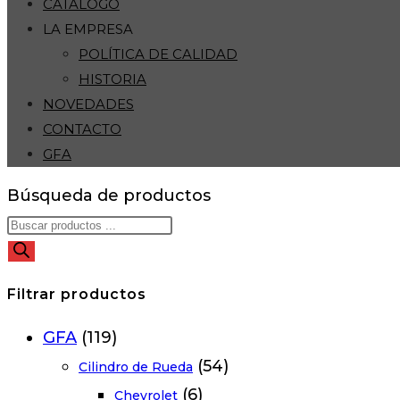
CATÁLOGO
LA EMPRESA
POLÍTICA DE CALIDAD
HISTORIA
NOVEDADES
CONTACTO
GFA
Búsqueda de productos
Filtrar productos
GFA
(119)
(54)
Cilindro de Rueda
(6)
Chevrolet