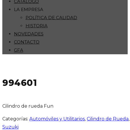
CATÁLOGO
LA EMPRESA
POLÍTICA DE CALIDAD
HISTORIA
NOVEDADES
CONTACTO
GFA
994601
Cilindro de rueda Fun
Categorías:
Automóviles y Utilitarios
,
Cilindro de Rueda
Suzuki