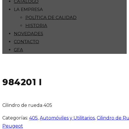
CATÁLOGO
LA EMPRESA
POLÍTICA DE CALIDAD
HISTORIA
NOVEDADES
CONTACTO
GFA
984201 I
Cilindro de rueda 405
Categorías:
405
,
Automóviles y Utilitarios
,
Cilindro de R
Peugeot