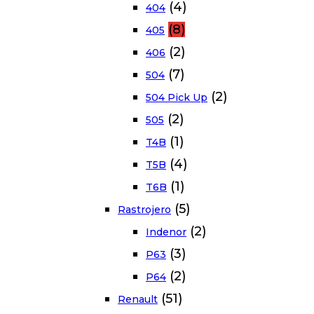
(4)
404
(8)
405
(2)
406
(7)
504
(2)
504 Pick Up
(2)
505
(1)
T4B
(4)
T5B
(1)
T6B
(5)
Rastrojero
(2)
Indenor
(3)
P63
(2)
P64
(51)
Renault