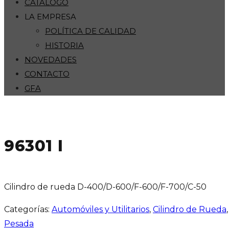
CATÁLOGO
LA EMPRESA
POLÍTICA DE CALIDAD
HISTORIA
NOVEDADES
CONTACTO
GFA
96301 I
Cilindro de rueda D-400/D-600/F-600/F-700/C-50
Categorías:
Automóviles y Utilitarios
,
Cilindro de Rueda
Pesada