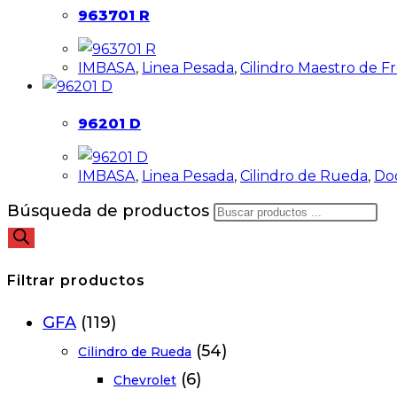
963701 R
IMBASA
,
Linea Pesada
,
Cilindro Maestro de F
96201 D
IMBASA
,
Linea Pesada
,
Cilindro de Rueda
,
Do
Búsqueda de productos
Filtrar productos
GFA
(119)
(54)
Cilindro de Rueda
(6)
Chevrolet