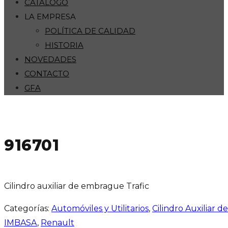
CATÁLOGO
LA EMPRESA
POLÍTICA DE CALIDAD
HISTORIA
NOVEDADES
CONTACTO
GFA
916701
Cilindro auxiliar de embrague Trafic
Categorías:
Automóviles y Utilitarios
,
Cilindro Auxiliar 
IMBASA
,
Renault