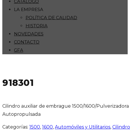
CATÁLOGO
LA EMPRESA
POLÍTICA DE CALIDAD
HISTORIA
NOVEDADES
CONTACTO
GFA
918301
Cilindro auxiliar de embrague 1500/1600/Pulverizadora
Autopropulsada
Categorías:
1500
,
1600
,
Automóviles y Utilitarios
,
Cilindro