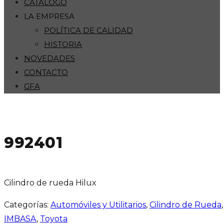
CATÁLOGO
LA EMPRESA
POLÍTICA DE CALIDAD
HISTORIA
NOVEDADES
CONTACTO
GFA
992401
Cilindro de rueda Hilux
Categorías:
Automóviles y Utilitarios
,
Cilindro de Rueda
IMBASA
,
Toyota