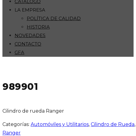
CATÁLOGO
LA EMPRESA
POLÍTICA DE CALIDAD
HISTORIA
NOVEDADES
CONTACTO
GFA
989901
Cilindro de rueda Ranger
Categorías:
Automóviles y Utilitarios
,
Cilindro de Rueda
Ranger