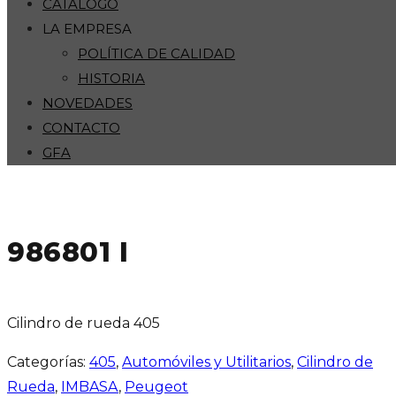
CATÁLOGO
LA EMPRESA
POLÍTICA DE CALIDAD
HISTORIA
NOVEDADES
CONTACTO
GFA
986801 I
Cilindro de rueda 405
Categorías:
405
,
Automóviles y Utilitarios
,
Cilindro de
Rueda
,
IMBASA
,
Peugeot