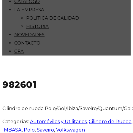
CATÁLOGO
LA EMPRESA
POLÍTICA DE CALIDAD
HISTORIA
NOVEDADES
CONTACTO
GFA
982601
Cilindro de rueda Polo/Gol/Ibiza/Saveiro/Quantum/Gal
Categorías:
Automóviles y Utilitarios
,
Cilindro de Rueda
IMBASA
,
Polo
,
Saveiro
,
Volkswagen