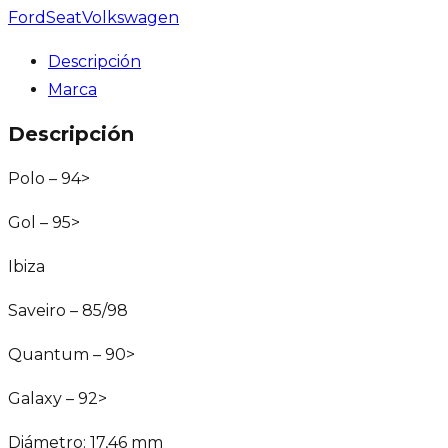
Ford
Seat
Volkswagen
Descripción
Marca
Descripción
Polo – 94>
Gol – 95>
Ibiza
Saveiro – 85/98
Quantum – 90>
Galaxy – 92>
Diámetro: 17,46 mm