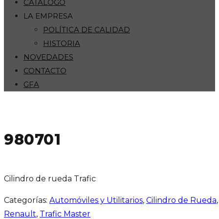
CATÁLOGO
LA EMPRESA
POLÍTICA DE CALIDAD
HISTORIA
NOVEDADES
CONTACTO
GFA
980701
Cilindro de rueda Trafic
Categorías:
Automóviles y Utilitarios
,
Cilindro de Rueda
Renault
,
Trafic Master