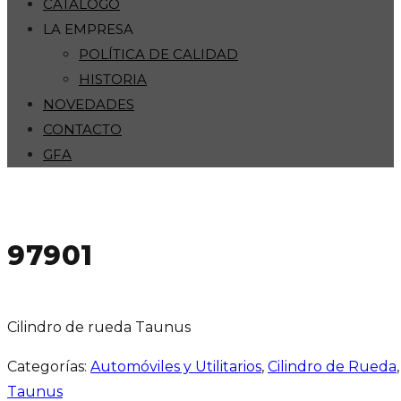
CATÁLOGO
LA EMPRESA
POLÍTICA DE CALIDAD
HISTORIA
NOVEDADES
CONTACTO
GFA
97901
Cilindro de rueda Taunus
Categorías:
Automóviles y Utilitarios
,
Cilindro de Rueda
Taunus