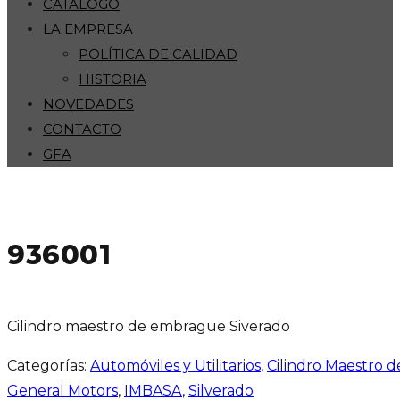
CATÁLOGO
LA EMPRESA
POLÍTICA DE CALIDAD
HISTORIA
NOVEDADES
CONTACTO
GFA
936001
Cilindro maestro de embrague Siverado
Categorías:
Automóviles y Utilitarios
,
Cilindro Maestro 
General Motors
,
IMBASA
,
Silverado