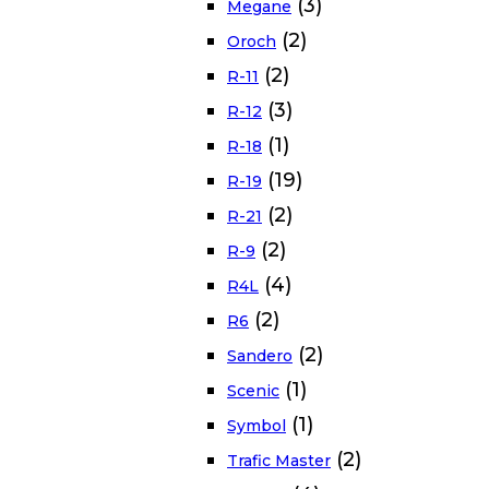
(3)
Megane
(2)
Oroch
(2)
R-11
(3)
R-12
(1)
R-18
(19)
R-19
(2)
R-21
(2)
R-9
(4)
R4L
(2)
R6
(2)
Sandero
(1)
Scenic
(1)
Symbol
(2)
Trafic Master