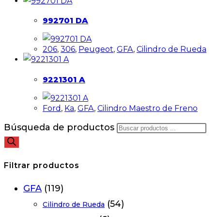
992701 DA
206
,
306
,
Peugeot
,
GFA
,
Cilindro de Rueda
9221301 A
Ford
,
Ka
,
GFA
,
Cilindro Maestro de Freno
Búsqueda de productos
Filtrar productos
GFA
(119)
(54)
Cilindro de Rueda