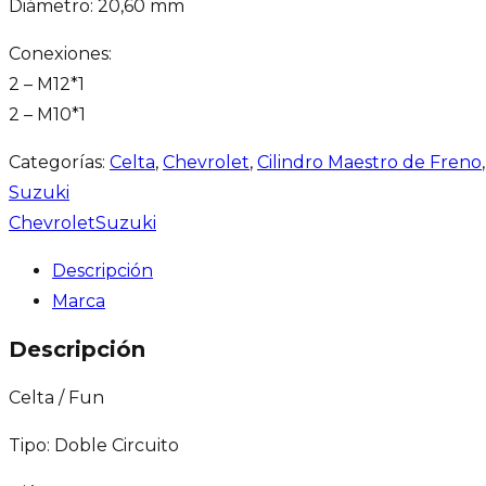
Diámetro: 20,60 mm
Conexiones:
2 – M12*1
2 – M10*1
Categorías:
Celta
,
Chevrolet
,
Cilindro Maestro de Freno
Suzuki
Chevrolet
Suzuki
Descripción
Marca
Descripción
Celta / Fun
Tipo: Doble Circuito