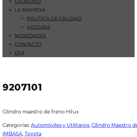
CATÁLOGO
LA EMPRESA
POLÍTICA DE CALIDAD
HISTORIA
NOVEDADES
CONTACTO
GFA
9207101
Cilindro maestro de freno Hilux
Categorías:
Automóviles y Utilitarios
,
Cilindro Maestro 
IMBASA
,
Toyota