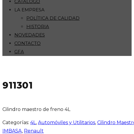
CATÁLOGO
LA EMPRESA
POLÍTICA DE CALIDAD
HISTORIA
NOVEDADES
CONTACTO
GFA
911301
Cilindro maestro de freno 4L
Categorías:
4L
,
Automóviles y Utilitarios
,
Cilindro Maest
IMBASA
,
Renault