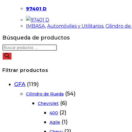
97401 D
IMBASA
,
Automóviles y Utilitarios
,
Cilindro d
Búsqueda de productos
Filtrar productos
GFA
(119)
(54)
Cilindro de Rueda
(6)
Chevrolet
(2)
400
(1)
Agile
(2)
Chevy