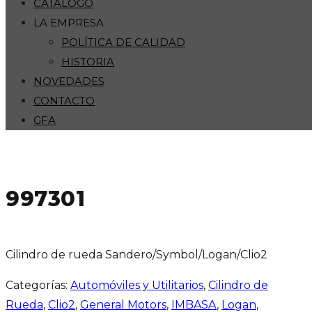
CATÁLOGO
LA EMPRESA
POLÍTICA DE CALIDAD
HISTORIA
NOVEDADES
CONTACTO
GFA
997301
Cilindro de rueda Sandero/Symbol/Logan/Clio2
Categorías:
Automóviles y Utilitarios
,
Cilindro de
Rueda
,
Clio2
,
General Motors
,
IMBASA
,
Logan
,