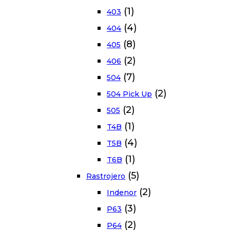
(1)
403
(4)
404
(8)
405
(2)
406
(7)
504
(2)
504 Pick Up
(2)
505
(1)
T4B
(4)
T5B
(1)
T6B
(5)
Rastrojero
(2)
Indenor
(3)
P63
(2)
P64