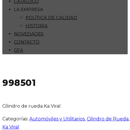
CATÁLOGO
LA EMPRESA
POLÍTICA DE CALIDAD
HISTORIA
NOVEDADES
CONTACTO
GFA
998501
Cilindro de rueda Ka Viral
Categorías:
Automóviles y Utilitarios
,
Cilindro de Rueda
Ka Viral