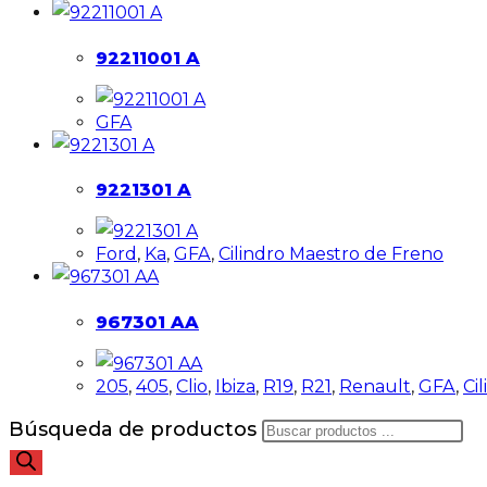
92211001 A
GFA
9221301 A
Ford
,
Ka
,
GFA
,
Cilindro Maestro de Freno
967301 AA
205
,
405
,
Clio
,
Ibiza
,
R19
,
R21
,
Renault
,
GFA
,
Ci
Búsqueda de productos