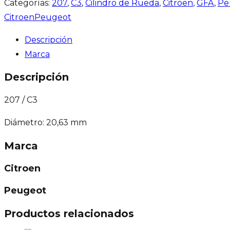
Categorías:
207
,
C3
,
Cilindro de Rueda
,
Citroen
,
GFA
,
Pe
Citroen
Peugeot
Descripción
Marca
Descripción
207 / C3
Diámetro: 20,63 mm
Marca
Citroen
Peugeot
Productos relacionados