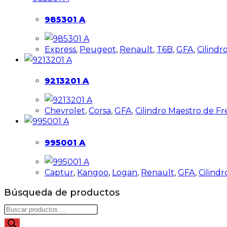
985301 A
Express
,
Peugeot
,
Renault
,
T6B
,
GFA
,
Cilind
9213201 A
Chevrolet
,
Corsa
,
GFA
,
Cilindro Maestro de F
995001 A
Captur
,
Kangoo
,
Logan
,
Renault
,
GFA
,
Cilind
Búsqueda de productos