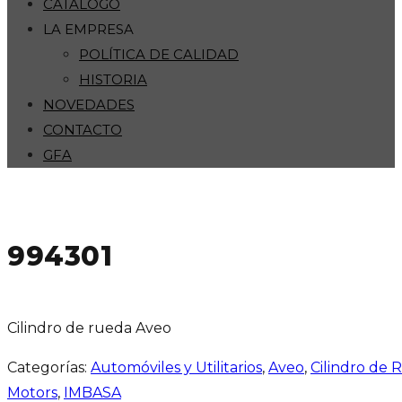
CATÁLOGO
LA EMPRESA
POLÍTICA DE CALIDAD
HISTORIA
NOVEDADES
CONTACTO
GFA
994301
Cilindro de rueda Aveo
Categorías:
Automóviles y Utilitarios
,
Aveo
,
Cilindro de 
Motors
,
IMBASA