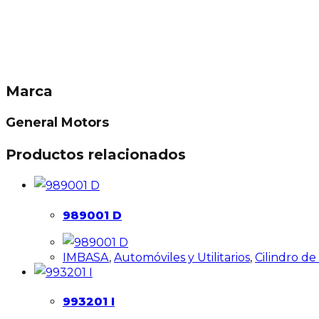
Marca
General Motors
Productos relacionados
989001 D
IMBASA
,
Automóviles y Utilitarios
,
Cilindro d
993201 I