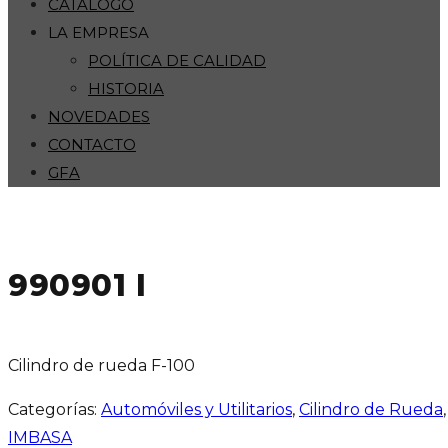
CATÁLOGO
LA EMPRESA
POLÍTICA DE CALIDAD
HISTORIA
NOVEDADES
CONTACTO
GFA
990901 I
Cilindro de rueda F-100
Categorías:
Automóviles y Utilitarios
,
Cilindro de Rueda
IMBASA