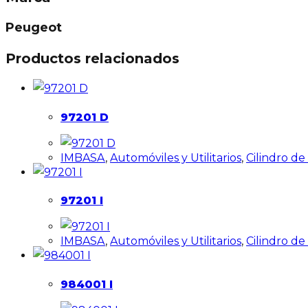
Peugeot
Productos relacionados
97201 D
IMBASA
,
Automóviles y Utilitarios
,
Cilindro d
97201 I
IMBASA
,
Automóviles y Utilitarios
,
Cilindro d
984001 I