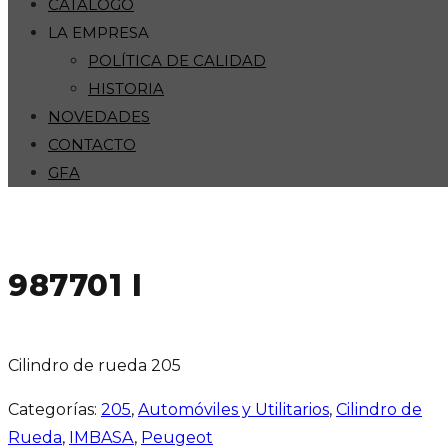
CATÁLOGO
LA EMPRESA
POLÍTICA DE CALIDAD
HISTORIA
NOVEDADES
CONTACTO
GFA
987701 I
Cilindro de rueda 205
Categorías:
205
,
Automóviles y Utilitarios
,
Cilindro de
Rueda
,
IMBASA
,
Peugeot