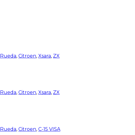
e Rueda
,
Citroen
,
Xsara
,
ZX
e Rueda
,
Citroen
,
Xsara
,
ZX
e Rueda
,
Citroen
,
C-15 VISA