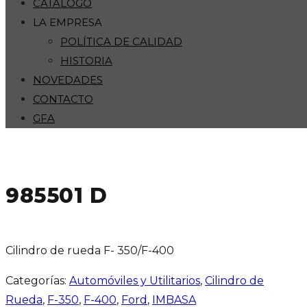
CATÁLOGO
LA EMPRESA
POLÍTICA DE CALIDAD
HISTORIA
NOVEDADES
CONTACTO
GFA
985501 D
Cilindro de rueda F- 350/F-400
Categorías:
Automóviles y Utilitarios
,
Cilindro de
Rueda
,
F-350
,
F-400
,
Ford
,
IMBASA