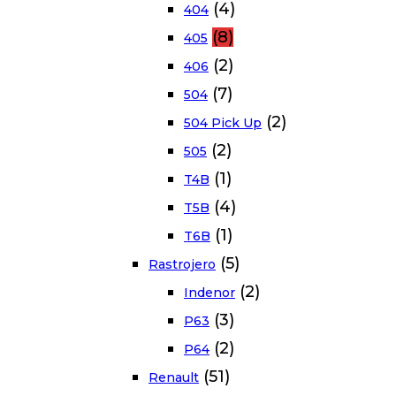
(4)
404
(8)
405
(2)
406
(7)
504
(2)
504 Pick Up
(2)
505
(1)
T4B
(4)
T5B
(1)
T6B
(5)
Rastrojero
(2)
Indenor
(3)
P63
(2)
P64
(51)
Renault