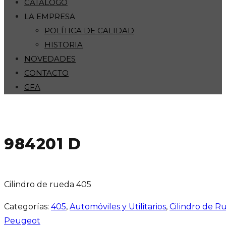
CATÁLOGO
LA EMPRESA
POLÍTICA DE CALIDAD
HISTORIA
NOVEDADES
CONTACTO
GFA
984201 D
Cilindro de rueda 405
Categorías:
405
,
Automóviles y Utilitarios
,
Cilindro de R
Peugeot